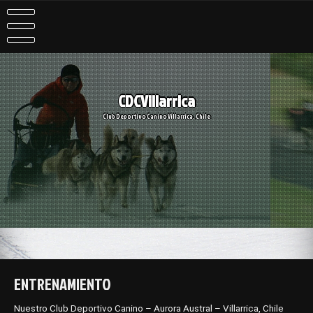
Skip
to
content
CDCVillarrica
Club Deportivo Canino Villarrica, Chile
ENTRENAMIENTO
Nuestro Club Deportivo Canino – Aurora Austral – Villarrica, Chile